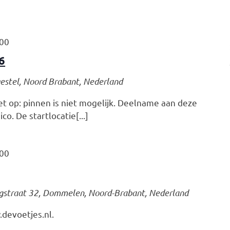
:00
6
gestel, Noord Brabant, Nederland
et op: pinnen is niet mogelijk. Deelname aan deze
co. De startlocatie[...]
:00
gstraat 32, Dommelen, Noord-Brabant, Nederland
devoetjes.nl.