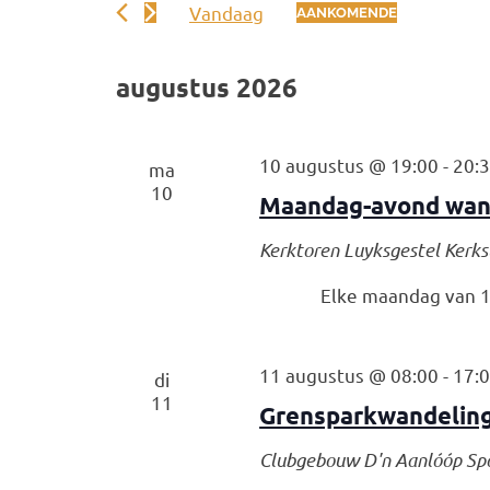
Vandaag
AANKOMENDE
Zoek
Selecteer
weergeven
voor
een
Evenementen
augustus 2026
navigatie
datum.
met
keyword.
10 augustus @ 19:00
-
20:
ma
10
Maandag-avond wan
Kerktoren Luyksgestel
Kerks
Elke maandag van 19
11 augustus @ 08:00
-
17:
di
11
Grensparkwandeling
Clubgebouw D'n Aanlóóp
Sp