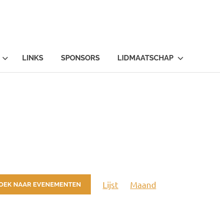
LINKS
SPONSORS
LIDMAATSCHAP
Evenement
Lijst
Maand
OEK NAAR EVENEMENTEN
weergaven
navigatie