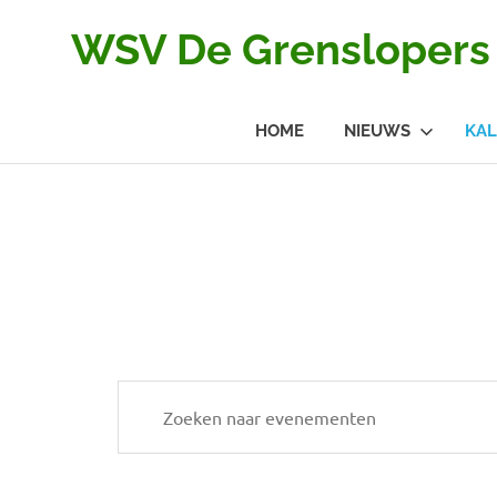
Ga
WSV De Grenslopers
naar
de
inhoud
HOME
NIEUWS
KA
Evenementen
Evenementen
Vul
een
Zoeken
keyword
en
in.