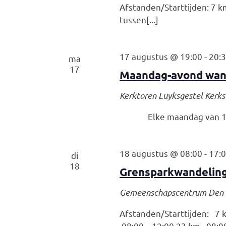
Afstanden/Starttijden: 
tussen[...]
17 augustus @ 19:00
-
20:
ma
17
Maandag-avond wan
Kerktoren Luyksgestel
Kerks
Elke maandag van 19
18 augustus @ 08:00
-
17:
di
18
Grensparkwandeling
Gemeenschapscentrum Den 
Afstanden/Starttijden: 7
08:00 – 12:00 23 km 08:00[