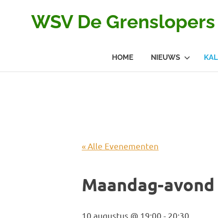
Ga
WSV De Grenslopers
naar
de
inhoud
HOME
NIEUWS
KA
« Alle Evenementen
Maandag-avond 
10 augustus @ 19:00
-
20:30