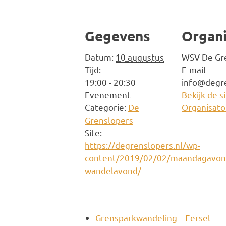
Gegevens
Organi
Datum:
10 augustus
WSV De Gr
Tijd:
E-mail
19:00 - 20:30
info@degre
Evenement
Bekijk de s
Categorie:
De
Organisato
Grenslopers
Site:
https://degrenslopers.nl/wp-
content/2019/02/02/maandagavon
wandelavond/
Grensparkwandeling – Eersel