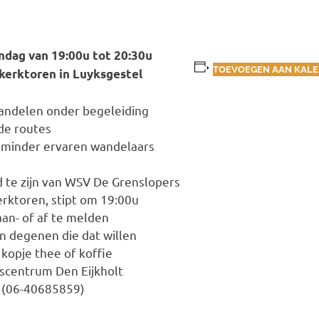
 van 19:00u tot 20:30u
TOEVOEGEN AAN KAL
toren in Luyksgestel
andelen onder begeleiding
de routes
 minder ervaren wandelaars
d te zijn van WSV De Grenslopers
erktoren, stipt om 19:00u
 aan- of af te melden
n degenen die dat willen
kopje thee of koffie
centrum Den Eijkholt
n (06-40685859)