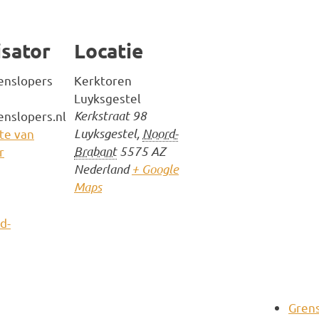
sator
Locatie
enslopers
Kerktoren
Luyksgestel
Kerkstraat 98
nslopers.nl
Luyksgestel
,
Noord-
ite van
Brabant
5575 AZ
r
Nederland
+ Google
Maps
d-
Gren