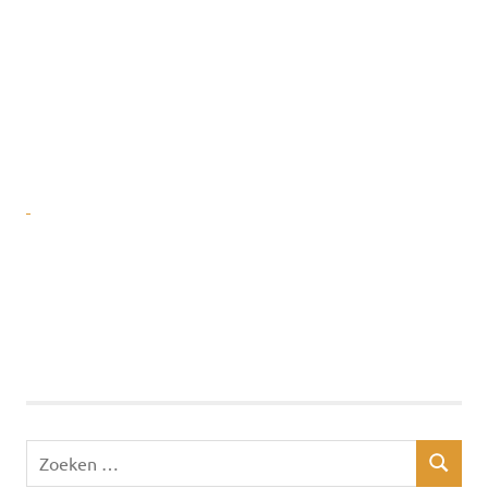
x
x
x
x
x
Zoeken
ZOEKEN
naar: