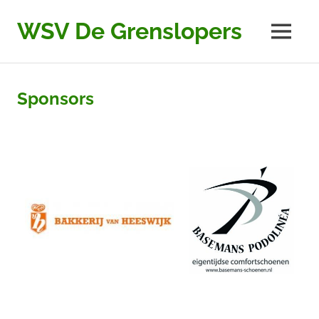
Ga
naar
WSV De Grenslopers
MENU
de
inhoud
Sponsors