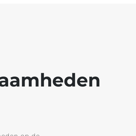
kzaamheden
heden op de