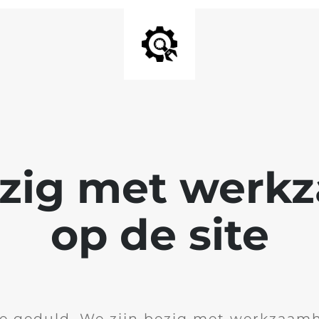
ezig met wer
op de site
je geduld. We zijn bezig met werkzaam