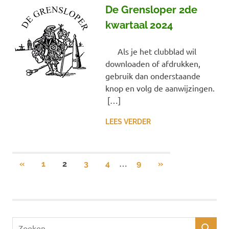
De Grensloper 2de
kwartaal 2024
Als je het clubblad wil
downloaden of afdrukken,
gebruik dan onderstaande
knop en volg de aanwijzingen.
[…]
LEES VERDER
Berichten
…
VORIGE
VOLGENDE
«
1
2
3
4
9
»
BERICHTEN
BERICHTEN
paginering
Zoeken