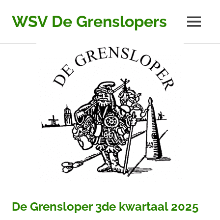
Ga
naar
WSV De Grenslopers
MENU
de
inhoud
De Grensloper 3de kwartaal 2025