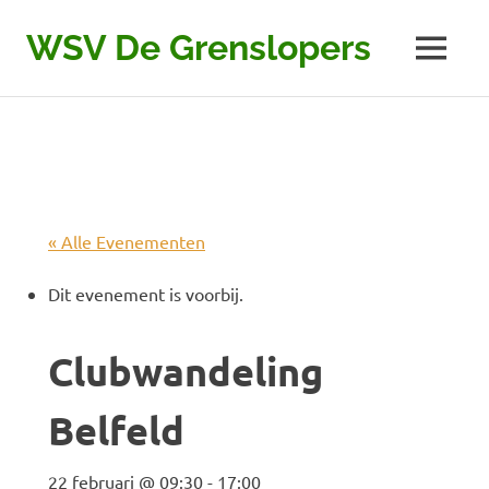
Ga
naar
WSV De Grenslopers
MENU
de
inhoud
« Alle Evenementen
Dit evenement is voorbij.
Clubwandeling
Belfeld
22 februari @ 09:30
-
17:00